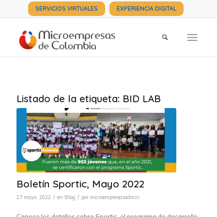
SERVICIOS VIRTUALES
EXPERIENCIA DIGITAL
Listado de la etiqueta:
BID LAB
Boletín Sportic, Mayo 2022
/
/
27 mayo, 2022
en
Blog
por
microempresasadmin
Conoce los detalles sobre Sportic, el programa de desarrollo