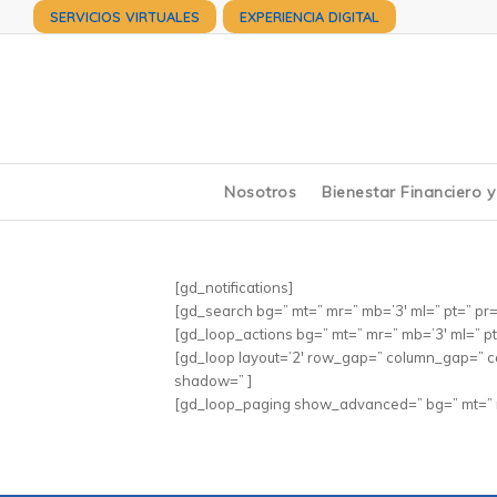
SERVICIOS VIRTUALES
EXPERIENCIA DIGITAL
Nosotros
Bienestar Financiero 
[gd_notifications]
[gd_search bg=” mt=” mr=” mb=’3′ ml=” pt=” pr
[gd_loop_actions bg=” mt=” mr=” mb=’3′ ml=” p
[gd_loop layout=’2′ row_gap=” column_gap=” c
shadow=” ]
[gd_loop_paging show_advanced=” bg=” mt=” mr