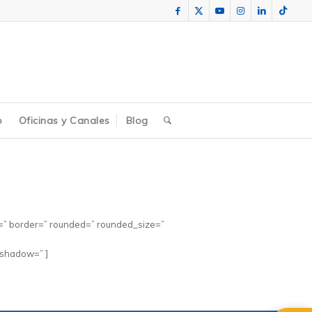
o
Oficinas y Canales
Blog
l=” border=” rounded=” rounded_size=”
 shadow=” ]