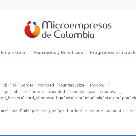
y Empresarial
Asociados y Beneficios
Programas e Impact
=” pb=” pl=” border=” rounded=” rounded_size=” shadow=” ]
t=” pr=” pb=” pl=” border=” rounded=” rounded_size=” shadow=” ]
ard_border=” card_shadow=” bg=” mt=” mr=” mb=” ml=” pt=” pr=” pb=” p
=” mb=’3′ ml=” pt=” pr=” pb=” pl=” border=” rounded=” rounded_size=”