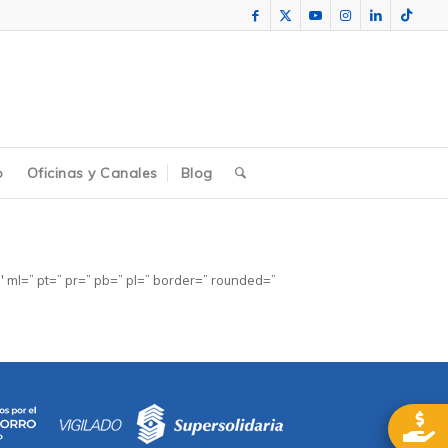
o
Oficinas y Canales
Blog
 ml=” pt=” pr=” pb=” pl=” border=” rounded=”