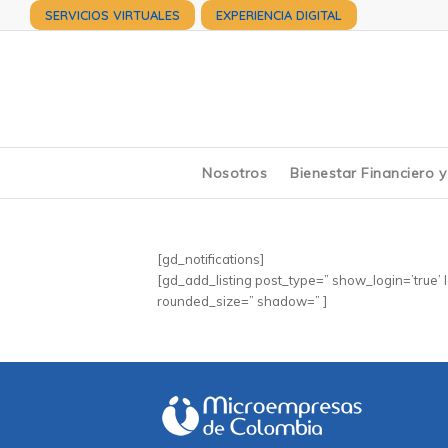
SERVICIOS VIRTUALES
EXPERIENCIA DIGITAL
Nosotros
Bienestar Financiero 
[gd_notifications]
[gd_add_listing post_type=” show_login=’true’
rounded_size=” shadow=” ]