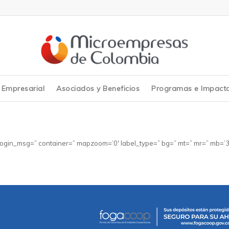
y Empresarial
Asociados y Beneficios
Programas e Impact
 login_msg=” container=” mapzoom=’0′ label_type=” bg=” mt=” mr=” mb=’3′